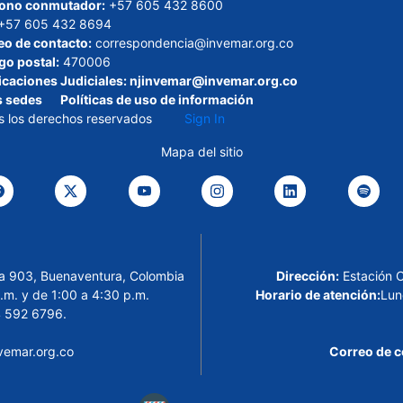
fono conmutador:
+57 605 432 8600
+57 605 432 8694
eo de contacto:
correspondencia@invemar.org.co
go postal:
470006
icaciones Judiciales:
njinvemar@invemar.org.co
s sedes
Políticas de uso de información
s los derechos reservados
Sign In
Mapa del sitio
cina 903, Buenaventura, Colombia
Dirección:
Estación 
.m. y de 1:00 a 4:30 p.m.
Horario de atención:
Lun
 592 6796.
emar.org.co
Correo de c