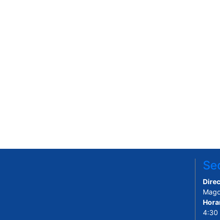
Sed
Direc
Magd
Hora
4:30