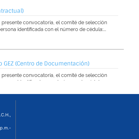
C.H.,
p.m.-