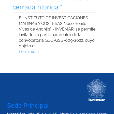
Sede Principal
Dirección:
Calle 25 No. 2-55, Playa Salguero,Santa Marta