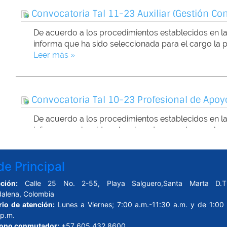
e Principal
ción:
Calle 25 No. 2-55, Playa Salguero,Santa Marta D.T.
alena, Colombia
rio de atención:
Lunes a Viernes; 7:00 a.m.-11:30 a.m. y de 1:00 
 p.m.
fono conmutador:
+57 605 432 8600