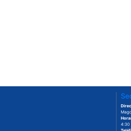
Sed
Direc
Magd
Hora
4:30
Telé