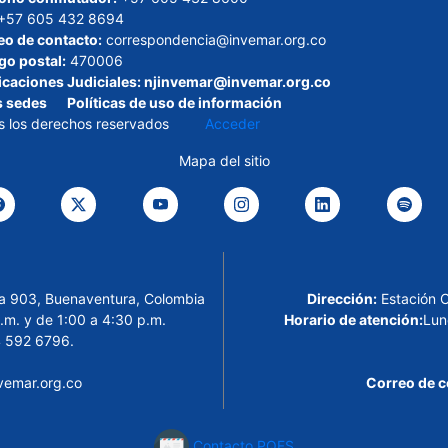
+57 605 432 8694
eo de contacto:
correspondencia@invemar.org.co
go postal:
470006
icaciones Judiciales:
njinvemar@invemar.org.co
s sedes
Políticas de uso de información
s los derechos reservados
Acceder
Mapa del sitio
cina 903, Buenaventura, Colombia
Dirección:
Estación 
.m. y de 1:00 a 4:30 p.m.
Horario de atención:
Lun
 592 6796.
emar.org.co
Correo de c
Contacto PQFS