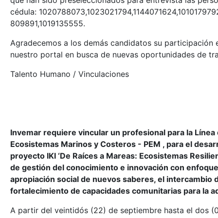
que han sido preseleccionados para entrevista las pers
cédula: 1020788073,1023021794,1144071624,10101797
809891,1019135555.
Agradecemos a los demás candidatos su participación e
nuestro portal en busca de nuevas oportunidades de tra
Talento Humano / Vinculaciones
Invemar requiere vincular un profesional para la Línea
Ecosistemas Marinos y Costeros - PEM , para el desarro
proyecto IKI ‘De Raíces a Mareas: Ecosistemas Resilie
de gestión del conocimiento e innovación con enfoque 
apropiación social de nuevos saberes, el intercambio 
fortalecimiento de capacidades comunitarias para la ad
A partir del veintidós (22) de septiembre hasta el dos (