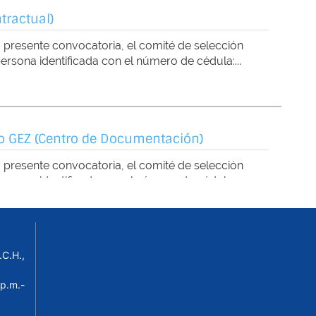
C.H.,
p.m.-