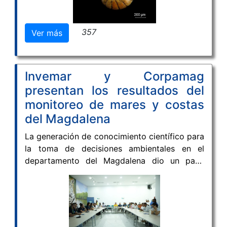
Colombiano de Especies Marinas (CoRMS),
una iniciativa que busca fortalecer el
357
Ver más
conocimiento, la visibilidad y el acceso a
información confiable sobre la biodiversidad
marina del país.
Invemar y Corpamag
presentan los resultados del
monitoreo de mares y costas
del Magdalena
La generación de conocimiento científico para
la toma de decisiones ambientales en el
departamento del Magdalena dio un paso
significativo con la culminación del Convenio
113-2025 entre la Corporación Autónoma
Regional del Magdalena (CORPAMAG) y el
Instituto de Investigaciones Marinas y
Costeras (INVEMAR). Durante más de un año,