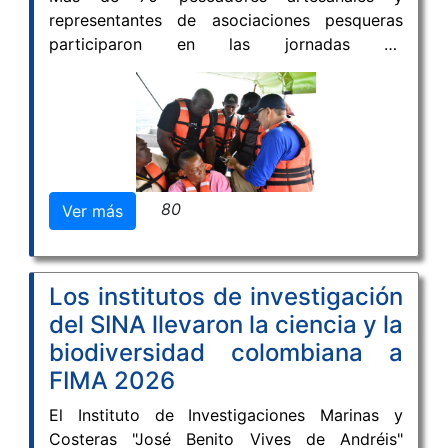
representantes de asociaciones pesqueras
participaron en las jornadas de
fortalecimiento de capacidades técnicas
lideradas por INVEMAR y MinAgricultura, con
el propósito de ampliar sus conocimientos en
navegación y en el uso de tecnologías
aplicadas a la pesca.
80
Ver más
Los institutos de investigación
del SINA llevaron la ciencia y la
biodiversidad colombiana a
FIMA 2026
El Instituto de Investigaciones Marinas y
Costeras "José Benito Vives de Andréis"