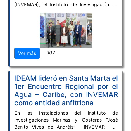
(INVEMAR), el Instituto de Investigación de
Recursos Biológicos Alexander von Humboldt,
el Instituto Amazónico de Investigaciones
Científicas SINCHI y el Instituto de
Investigaciones Ambientales del Pacífico "John
Von Neumann" (IIAP) participaron de manera
articulada en la IX Feria Internacional del
102
Ver más
Ambiente (FIMA 2026), uno de los escenarios
más importantes del país para promover el
diálogo entre la ciencia, la innovación y la
sostenibilidad.
IDEAM lideró en Santa Marta el
1er Encuentro Regional por el
Agua – Caribe, con INVEMAR
como entidad anfitriona
En las instalaciones del Instituto de
Investigaciones Marinas y Costeras “José
Benito Vives de Andréis” —INVEMAR— se