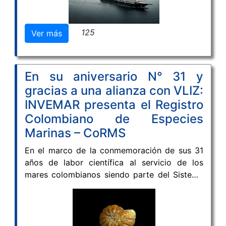
paisajes Caribe y Andes Centrales
Colombia y Ecuador contribuirán a un
promoviendo una visión integral del territorio,
programa coordinado de investigación de
donde la conservación de la biodiversidad y el
125
Ver más
océano profundo en el Pacífico Tropical
bienestar de las comunidades avanzan de
Oriental, una de las regiones oceánicas más
manera conjunta.
biodiversas y menos exploradas del mundo.
En su aniversario N° 31 y
gracias a una alianza con VLIZ:
INVEMAR presenta el Registro
Colombiano de Especies
Marinas – CoRMS
En el marco de la conmemoración de sus 31
años de labor científica al servicio de los
mares colombianos siendo parte del Sistema
Nacional Ambiental de Colombia (SINA),
Instituto de Investigaciones Marinas y
Costeras José Benito Vives de Andréis
(INVEMAR) presentó oficialmente el Registro