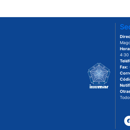
Sed
Direc
Magd
Hora
4:30
Telé
Fax:
Corr
Códi
Notif
Otra
Todo