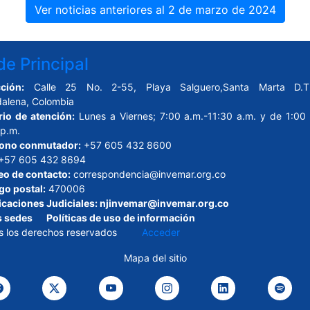
Ver noticias anteriores al 2 de marzo de 2024
e Principal
ción:
Calle 25 No. 2-55, Playa Salguero,Santa Marta D.T.
alena, Colombia
rio de atención:
Lunes a Viernes; 7:00 a.m.-11:30 a.m. y de 1:00 
 p.m.
fono conmutador:
+57 605 432 8600
+57 605 432 8694
eo de contacto:
correspondencia@invemar.org.co
go postal:
470006
icaciones Judiciales:
njinvemar@invemar.org.co
s sedes
Políticas de uso de información
s los derechos reservados
Acceder
Mapa del sitio