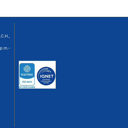
C.H.,
p.m.-