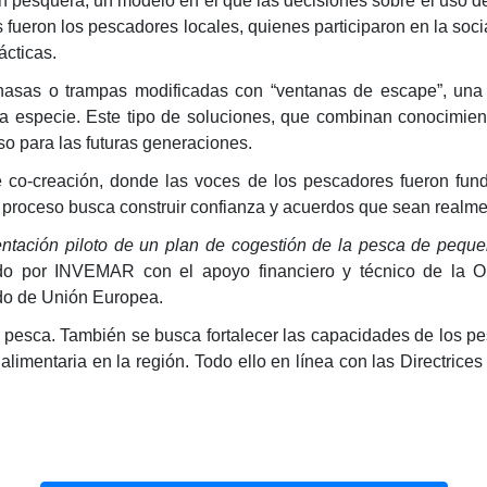
ión pesquera, un modelo en el que las decisiones sobre el uso 
as fueron los pescadores locales, quienes participaron en la so
ácticas.
nasas o trampas modificadas con “ventanas de escape”, una i
 la especie. Este tipo de soluciones, que combinan conocimiento
so para las futuras generaciones.
 co-creación, donde las voces de los pescadores fueron fund
, el proceso busca construir confianza y acuerdos que sean real
ntación piloto de un plan de cogestión de la pesca de peque
ado por INVEMAR con el apoyo financiero y técnico de la O
ldo de Unión Europea.
de pesca. También se busca fortalecer las capacidades de los p
alimentaria en la región. Todo ello en línea con las Directric