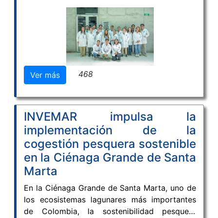
Instituto de Investigaciones Marinas y
Costeras José Benito Vives de Andreis -
INVEMAR llevó a cabo el curso “Creación de
bases de datos de referencia genética con
tecnologías de secuenciación portátiles – ONT
(Oxford Nanopore Technology)”, desarrollado
468
Ver más
del 24 al 27 de marzo de 2026.
INVEMAR impulsa la
implementación de la
cogestión pesquera sostenible
en la Ciénaga Grande de Santa
Marta
En la Ciénaga Grande de Santa Marta, uno de
los ecosistemas lagunares más importantes
de Colombia, la sostenibilidad pesquera