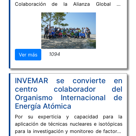
Colaboración de la Alianza Global de
Manglares —GMA, un encuentro internacional
que reunió a líderes, científicos y
representantes de organizaciones de distintos
países para definir prioridades y fortalecer la
cooperación global en la conservación y
restauración de manglares.
1094
Ver más
INVEMAR se convierte en
centro colaborador del
Organismo Internacional de
Energía Atómica
Por su experticia y capacidad para la
aplicación de técnicas nucleares e isotópicas
para la investigación y monitoreo de factores