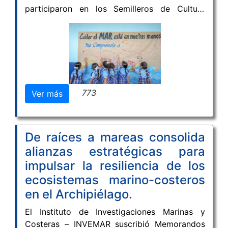
participaron en los Semilleros de Cultura
Oceánica, una estrategia pedagógica
orientada a acercar el conocimiento del
océano a niños, niñas y adolescentes
mediante experiencias interactivas y
participativas en el aula.
773
Ver más
De raíces a mareas consolida
alianzas estratégicas para
impulsar la resiliencia de los
ecosistemas marino-costeros
en el Archipiélago.
El Instituto de Investigaciones Marinas y
Costeras – INVEMAR suscribió Memorandos