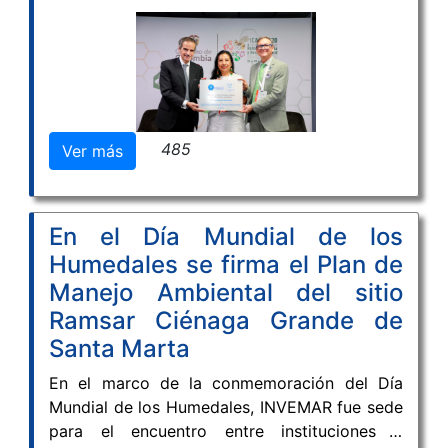
estresantes en ecosistemas marinos en la
región de América Latina y el Caribe; el
Organismo Internacional de Energía Atómica
(OIEA) otorgó por cuatro años la designación
de centro colaborador al Instituto de
Investigaciones Marinas y Costeras “José
485
Ver más
Benito Vives de Andréis” (INVEMAR).
En el Día Mundial de los
Humedales se firma el Plan de
Manejo Ambiental del sitio
Ramsar Ciénaga Grande de
Santa Marta
En el marco de la conmemoración del Día
Mundial de los Humedales, INVEMAR fue sede
para el encuentro entre instituciones y