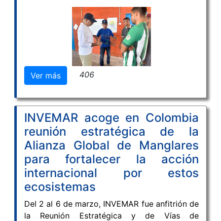
empieza a construirse desde el diálogo entre
saberes. El pasado 13 de marzo, INVEMAR
lideró una jornada clave en la comunidad
palafítica de Buenavista, en el municipio de
Sitionuevo, donde pescadores artesanales y
científicos se sentaron a diseñar juntos un
406
Ver más
modelo sostenible para la pesca de jaibas
(Callinectes spp.).
INVEMAR acoge en Colombia
reunión estratégica de la
Alianza Global de Manglares
para fortalecer la acción
internacional por estos
ecosistemas
Del 2 al 6 de marzo, INVEMAR fue anfitrión de
la Reunión Estratégica y de Vías de