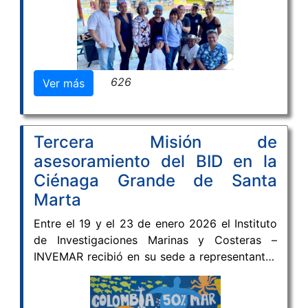
(en adelante Red IIPA/AP) para el periodo
2025–2026, un rol estratégico que refuerza el
liderazgo de Colombia en la cooperación
científica regional en pesca y acuicultura.
626
Ver más
Tercera Misión de
asesoramiento del BID en la
Ciénaga Grande de Santa
Marta
Entre el 19 y el 23 de enero 2026 el Instituto
de Investigaciones Marinas y Costeras –
INVEMAR recibió en su sede a representantes
del Banco Interamericano de Desarrollo (BID)
en el marco de una visita oficial conocida
como Misión de asesoramiento, orientada a la