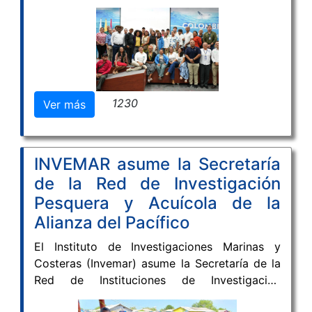
comunidad para la firma oficial del Plan de
Manejo Ambiental (PMA) del sitio Ramsar
Sistema Delta Estuarino del Río Magdalena –
Ciénaga Grande de Santa Marta, un
instrumento clave para la conservación,
restauración ecológica y uso sostenible de
1230
Ver más
uno de los humedales más importantes de
Colombia y de relevancia internacional.
INVEMAR asume la Secretaría
de la Red de Investigación
Pesquera y Acuícola de la
Alianza del Pacífico
El Instituto de Investigaciones Marinas y
Costeras (Invemar) asume la Secretaría de la
Red de Instituciones de Investigación
Pesquera y Acuícola de la Alianza del Pacífico