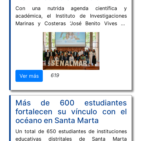
Con una nutrida agenda científica y
académica, el Instituto de Investigaciones
Marinas y Costeras ‘José Benito Vives de
Andréis’, INVEMAR, cerró su participación en
la edición XXI del Seminario Nacional de
Ciencias y Tecnologías del Mar – SENALMAR,
realizado del 5 al 8 de mayo en la Universidad
de Medellín.
619
Ver más
Más de 600 estudiantes
fortalecen su vínculo con el
océano en Santa Marta
Un total de 650 estudiantes de instituciones
educativas distritales de Santa Marta