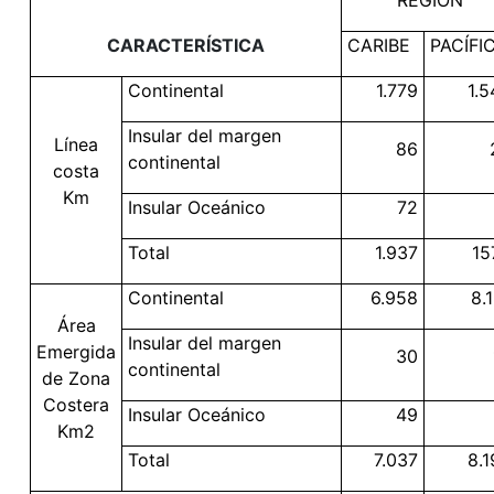
REGIÓN
CARACTERÍSTICA
CARIBE
PACÍFI
Continental
1.779
1.5
Insular del margen
Línea
86
continental
costa
Km
Insular Oceánico
72
Total
1.937
15
Continental
6.958
8.
Área
Insular del margen
Emergida
30
continental
de Zona
Costera
Insular Oceánico
49
Km2
Total
7.037
8.1