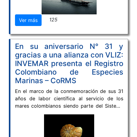
paisajes Caribe y Andes Centrales
Colombia y Ecuador contribuirán a un
promoviendo una visión integral del territorio,
programa coordinado de investigación de
donde la conservación de la biodiversidad y el
125
Ver más
océano profundo en el Pacífico Tropical
bienestar de las comunidades avanzan de
Oriental, una de las regiones oceánicas más
manera conjunta.
biodiversas y menos exploradas del mundo.
En su aniversario N° 31 y
gracias a una alianza con VLIZ:
INVEMAR presenta el Registro
Colombiano de Especies
Marinas – CoRMS
En el marco de la conmemoración de sus 31
años de labor científica al servicio de los
mares colombianos siendo parte del Sistema
Nacional Ambiental de Colombia (SINA),
Instituto de Investigaciones Marinas y
Costeras José Benito Vives de Andréis
(INVEMAR) presentó oficialmente el Registro