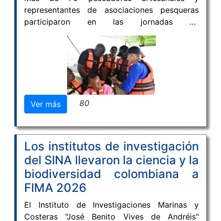
representantes de asociaciones pesqueras
participaron en las jornadas de
fortalecimiento de capacidades técnicas
lideradas por INVEMAR y MinAgricultura, con
el propósito de ampliar sus conocimientos en
navegación y en el uso de tecnologías
aplicadas a la pesca.
80
Ver más
Los institutos de investigación
del SINA llevaron la ciencia y la
biodiversidad colombiana a
FIMA 2026
El Instituto de Investigaciones Marinas y
Costeras "José Benito Vives de Andréis"