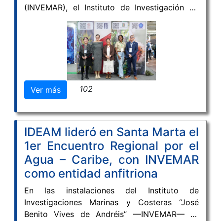
(INVEMAR), el Instituto de Investigación de
Recursos Biológicos Alexander von Humboldt,
el Instituto Amazónico de Investigaciones
Científicas SINCHI y el Instituto de
Investigaciones Ambientales del Pacífico "John
Von Neumann" (IIAP) participaron de manera
articulada en la IX Feria Internacional del
102
Ver más
Ambiente (FIMA 2026), uno de los escenarios
más importantes del país para promover el
diálogo entre la ciencia, la innovación y la
sostenibilidad.
IDEAM lideró en Santa Marta el
1er Encuentro Regional por el
Agua – Caribe, con INVEMAR
como entidad anfitriona
En las instalaciones del Instituto de
Investigaciones Marinas y Costeras “José
Benito Vives de Andréis” —INVEMAR— se