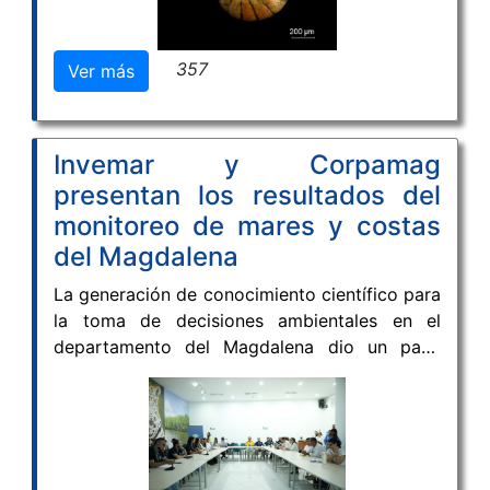
Colombiano de Especies Marinas (CoRMS),
una iniciativa que busca fortalecer el
357
Ver más
conocimiento, la visibilidad y el acceso a
información confiable sobre la biodiversidad
marina del país.
Invemar y Corpamag
presentan los resultados del
monitoreo de mares y costas
del Magdalena
La generación de conocimiento científico para
la toma de decisiones ambientales en el
departamento del Magdalena dio un paso
significativo con la culminación del Convenio
113-2025 entre la Corporación Autónoma
Regional del Magdalena (CORPAMAG) y el
Instituto de Investigaciones Marinas y
Costeras (INVEMAR). Durante más de un año,