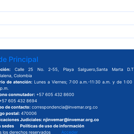
e Principal
ción:
Calle 25 No. 2-55, Playa Salguero,Santa Marta D.T.
alena, Colombia
rio de atención:
Lunes a Viernes; 7:00 a.m.-11:30 a.m. y de 1:00 
 p.m.
fono conmutador:
+57 605 432 8600
+57 605 432 8694
eo de contacto:
correspondencia@invemar.org.co
go postal:
470006
icaciones Judiciales:
njinvemar@invemar.org.co
s sedes
Políticas de uso de información
s los derechos reservados
Acceder