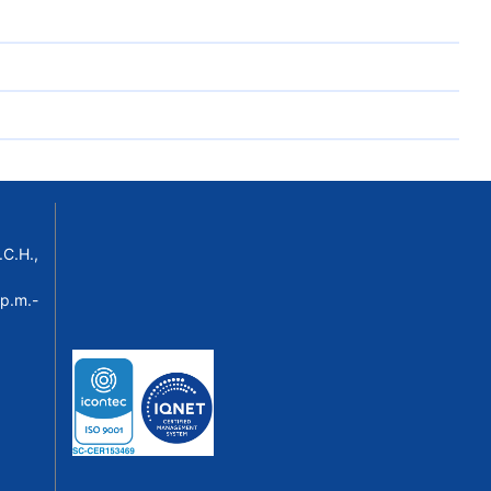
C.H.,
p.m.-