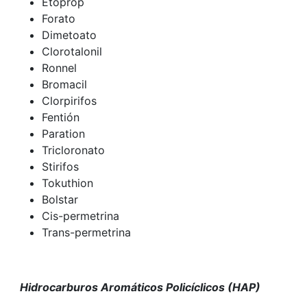
Etoprop
Forato
Dimetoato
Clorotalonil
Ronnel
Bromacil
Clorpirifos
Fentión
Paration
Tricloronato
Stirifos
Tokuthion
Bolstar
Cis-permetrina
Trans-permetrina
Hidrocarburos Aromáticos Policíclicos (HAP)