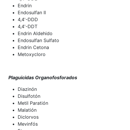
Endrin
Endosulfan II
4,4'-DDD
4,4'-DDT
Endrin Aldehido
Endosulfan Sulfato
Endrin Cetona
Metoxycloro
Plaguicidas Organofosforados
Diazinón
Disulfotón
Metil Paratión
Malatión
Diclorvos
Mevinfós