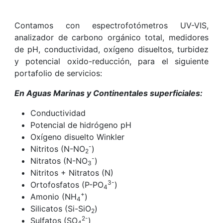
Contamos con espectrofotómetros UV-VIS,
analizador de carbono orgánico total, medidores
de pH, conductividad, oxígeno disueltos, turbidez
y potencial oxido-reducción, para el siguiente
portafolio de servicios:
En Aguas Marinas y Continentales superficiales:
Conductividad
Potencial de hidrógeno pH
Oxígeno disuelto Winkler
-
Nitritos (N-NO
)
2
-
Nitratos (N-NO
)
3
Nitritos + Nitratos (N)
3-
Ortofosfatos (P-PO
)
4
+
Amonio (NH
)
4
Silicatos (Si-SiO
)
2
2-
Sulfatos (SO
)
4