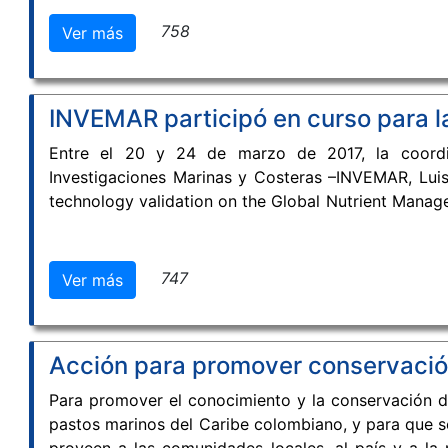
internacional y a sus dirigentes acerca de la sign
ciencias afines y servicios asociados en el Caribe 
758
Ver más
Evolución de las Ciencias Marinas durante tres déca
INVEMAR participó en curso para l
Entre el 20 y 24 de marzo de 2017, la coordin
Investigaciones Marinas y Costeras –INVEMAR, Luisa
technology validation on the Global Nutrient Manage
espacio de formación hizo parte de las actividades
para la protección de los ambientes; específicament
de oxígeno en las zonas marinas y costeras, proy
747
Ver más
Holanda y la UNESCO.
Acción para promover conservación
Para promover el conocimiento y la conservación d
pastos marinos del Caribe colombiano, y para que se