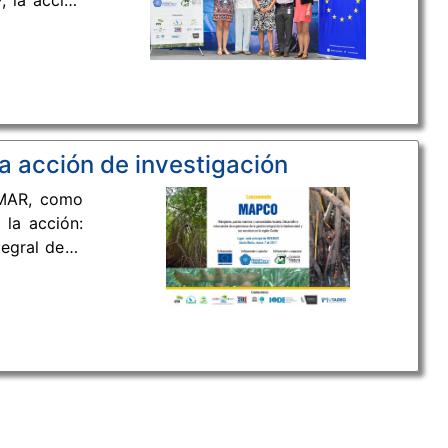
, la acción
egral de la
a acción de investigación
EMAR, como
 la acción:
egral de la
zo de 2017,