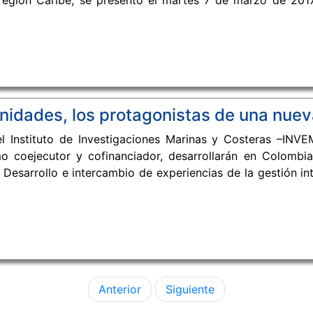
 región Caribe, se presentó el martes 7 de marzo de 2017
esarrollo e Intercambio de Experiencias de la Gestión Int
APCO”.
idades, los protagonistas de una nuev
l Instituto de Investigaciones Marinas y Costeras –INV
o coejecutor y cofinanciador, desarrollarán en Colombia
esarrollo e intercambio de experiencias de la gestión int
 MAPCO, que se presentará oficialmente el martes 7 de mar
 Marta.
Anterior
Siguiente