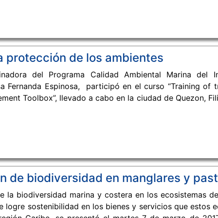
ificativa contribución que puede hacer en el futuro en oc
y regiones adyacentes. El lema de la Conferencia fue : “D
das y la contribución de la COI-IOCARIBE para el futuro pr
a protección de los ambientes
adora del Programa Calidad Ambiental Marina del In
 Fernanda Espinosa, participó en el curso “Training of t
ment Toolbox”, llevado a cabo en la ciudad de Quezon, Fili
 que se vienen desarrollando en el marco del Plan de Acc
e con el fin de reducir el enriquecimiento de nutrientes y 
ecto que viene siendo implementado por la Universidad 
 de biodiversidad en manglares y past
e la biodiversidad marina y costera en los ecosistemas d
 logre sostenibilidad en los bienes y servicios que estos 