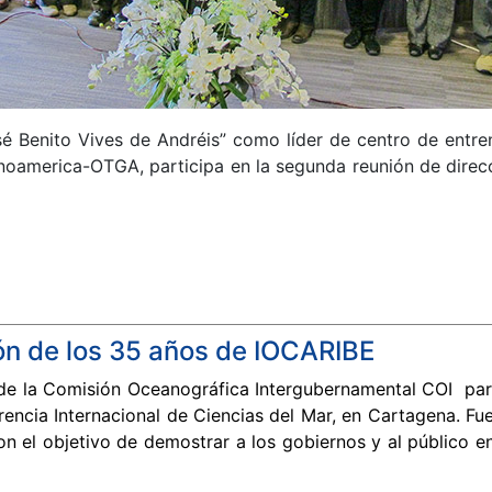
osé Benito Vives de Andréis” como líder de centro de ent
noamerica-OTGA, participa en la segunda reunión de direcc
ón de los 35 años de IOCARIBE
 de la Comisión Oceanográfica Intergubernamental COI par
encia Internacional de Ciencias del Mar, en Cartagena. Fu
on el objetivo de demostrar a los gobiernos y al público en
enidos por la Subcomisión IOCARIBE y sensibilizar a la