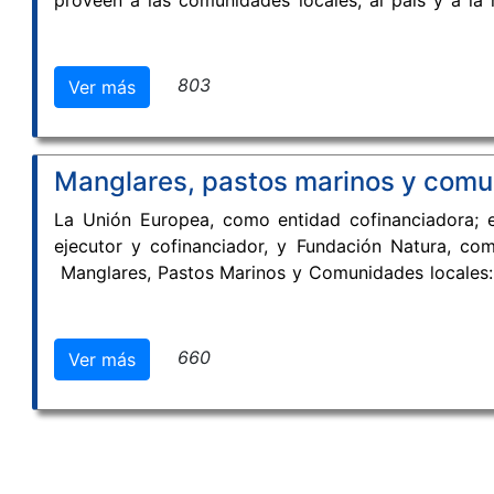
proveen a las comunidades locales, al país y a la
“Manglares, Pastos Marinos y Comunidades para el D
Biodiversidad y sus servicios en la región Caribe–M
803
Ver más
Manglares, pastos marinos y comun
La Unión Europea, como entidad cofinanciadora; e
ejecutor y cofinanciador, y Fundación Natura, com
Manglares, Pastos Marinos y Comunidades locales: D
biodiversidad y sus servicios en la región Caribe –
en la sede principal del INVEMAR, ubicada en Santa
660
Ver más