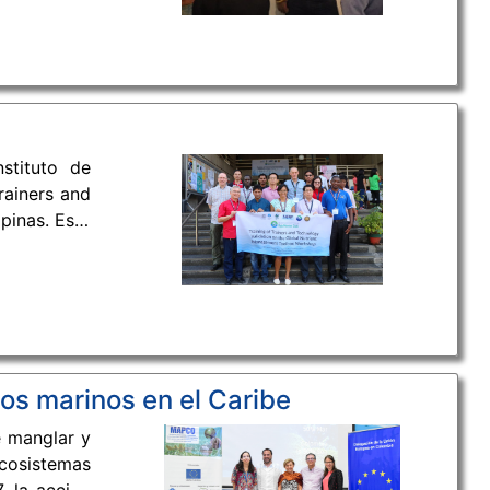
eanografía,
esarrollo y
óximo”.
stituto de
rainers and
pinas. Este
ión Mundial
agotamiento
de Utrecht,
os marinos en el Caribe
e manglar y
ecosistemas