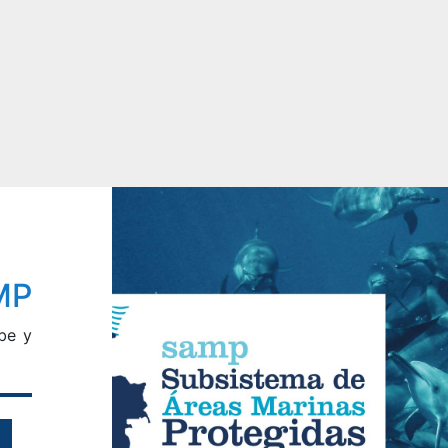
MP
be y