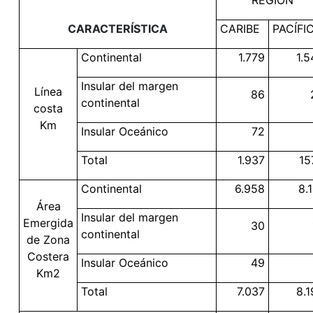
REGIÓN
CARACTERÍSTICA
CARIBE
PACÍFI
Continental
1.779
1.5
Insular del margen
Línea
86
continental
costa
Km
Insular Oceánico
72
Total
1.937
15
Continental
6.958
8.
Área
Insular del margen
Emergida
30
continental
de Zona
Costera
Insular Oceánico
49
Km2
Total
7.037
8.1