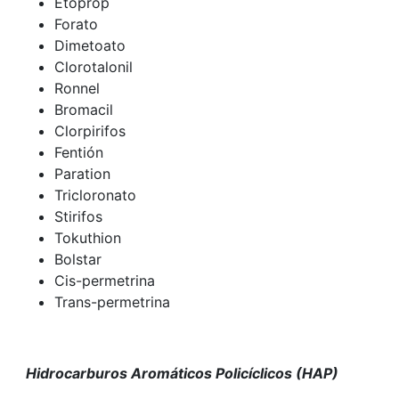
Etoprop
Forato
Dimetoato
Clorotalonil
Ronnel
Bromacil
Clorpirifos
Fentión
Paration
Tricloronato
Stirifos
Tokuthion
Bolstar
Cis-permetrina
Trans-permetrina
Hidrocarburos Aromáticos Policíclicos (HAP)