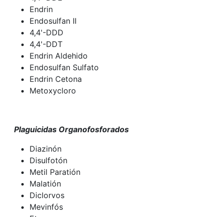
Endrin
Endosulfan II
4,4'-DDD
4,4'-DDT
Endrin Aldehido
Endosulfan Sulfato
Endrin Cetona
Metoxycloro
Plaguicidas Organofosforados
Diazinón
Disulfotón
Metil Paratión
Malatión
Diclorvos
Mevinfós