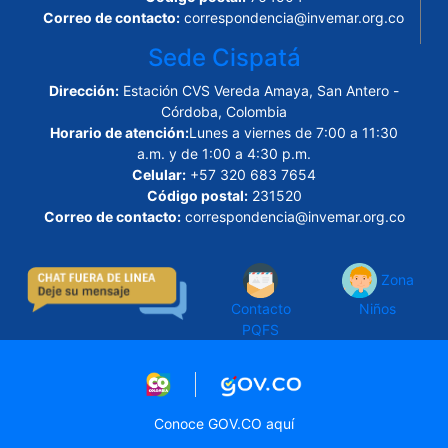
Correo de contacto:
correspondencia@invemar.org.co
Sede Cispatá
Dirección:
Estación CVS Vereda Amaya, San Antero -
Córdoba, Colombia
Horario de atención:
Lunes a viernes de 7:00 a 11:30
a.m. y de 1:00 a 4:30 p.m.
Celular:
+57 320 683 7654
Código postal:
231520
Correo de contacto:
correspondencia@invemar.org.co
Zona
Contacto
Niños
PQFS
Logo marca Colombia
Logo Gobierno de Col
Conoce GOV.CO aquí