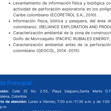
Levantamiento de información física y biológica c
actividad de perforación exploratoria en los políg
Caribe colombiano (ECOPETROL S.A., 2010).
Información física, biótica y pesquera, del área 
colombiano). (RELIANCE EXPLORATION AND PRO
Caracterización ambiental de la zona de construcció
Golfo de Morrosquillo (PACIFIC RUBIALES ENERGY, 
Caracterización ambiental antes de la perforació
colombiano (GEOCOL, 2014 -2015).
e Principal
ción:
Calle 25 No. 2-55, Playa Salguero,Santa Marta D.T.
alena, Colombia
rio de atención:
Lunes a Viernes; 7:00 a.m.-11:30 a.m. y de 1:00 
 p.m.