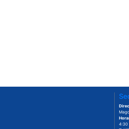
Sed
Direc
Magd
Hora
4:30