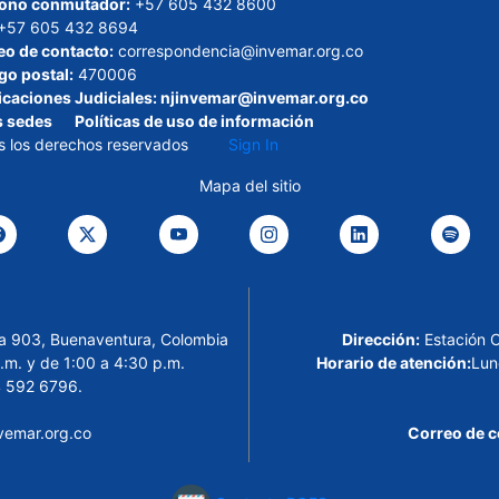
fono conmutador:
+57 605 432 8600
+57 605 432 8694
eo de contacto:
correspondencia@invemar.org.co
go postal:
470006
icaciones Judiciales:
njinvemar@invemar.org.co
s sedes
Políticas de uso de información
s los derechos reservados
Sign In
Mapa del sitio
cina 903, Buenaventura, Colombia
Dirección:
Estación 
.m. y de 1:00 a 4:30 p.m.
Horario de atención:
Lun
 592 6796.
emar.org.co
Correo de c