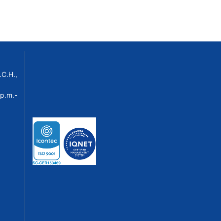
C.H.,
p.m.-