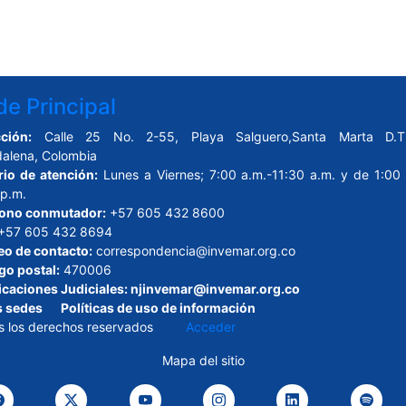
e Principal
ción:
Calle 25 No. 2-55, Playa Salguero,Santa Marta D.T.
alena, Colombia
rio de atención:
Lunes a Viernes; 7:00 a.m.-11:30 a.m. y de 1:00 
 p.m.
fono conmutador:
+57 605 432 8600
+57 605 432 8694
eo de contacto:
correspondencia@invemar.org.co
go postal:
470006
icaciones Judiciales:
njinvemar@invemar.org.co
s sedes
Políticas de uso de información
s los derechos reservados
Acceder
Mapa del sitio