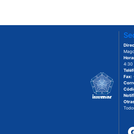
Sed
Direc
Magd
Hora
4:30
Telé
Fax:
Corr
Códi
Notif
Otra
Todo