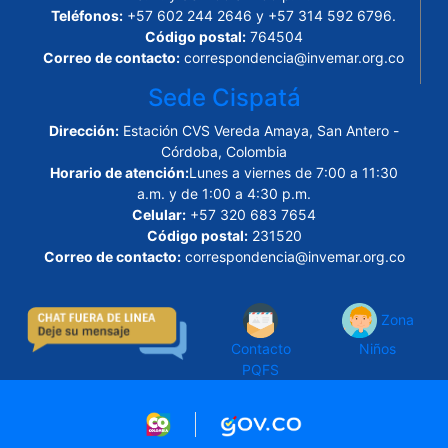
Teléfonos:
+57 602 244 2646 y +57 314 592 6796.
Código postal:
764504
Correo de contacto:
correspondencia@invemar.org.co
Sede Cispatá
Dirección:
Estación CVS Vereda Amaya, San Antero -
Córdoba, Colombia
Horario de atención:
Lunes a viernes de 7:00 a 11:30
a.m. y de 1:00 a 4:30 p.m.
Celular:
+57 320 683 7654
Código postal:
231520
Correo de contacto:
correspondencia@invemar.org.co
Zona
Contacto
Niños
PQFS
Logo marca Colombia
Logo Gobierno de Col