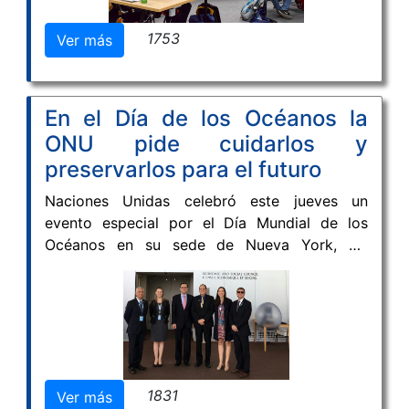
Ciencias del Mar para Latinoamérica, en el
1753
Ver más
marco de la estrategia Ocean Teacher Global
Academy por sus siglas en inglés RTC-
Latinoamérica-OTGA, de IODE-Comisión
Oceanográfica Intergubernamental-UNESCO.
En el Día de los Océanos la
ONU pide cuidarlos y
preservarlos para el futuro
Naciones Unidas celebró este jueves un
evento especial por el Día Mundial de los
Océanos en su sede de Nueva York, allí
estuvo la delegación de Colombia, de la cual
hace parte el Instituto de Investigaciones
Marinas y Costeras –INVEMAR. Durante esta
jornada los aportes de la delegación
colombiana a la Partnership Dialogue 6,
Ciencia y Tecnología, se enfocó en fortalecer
1831
Ver más
la cooperación entre la Región Caribe y