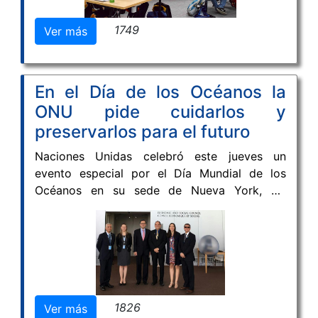
Ciencias del Mar para Latinoamérica, en el
1749
Ver más
marco de la estrategia Ocean Teacher Global
Academy por sus siglas en inglés RTC-
Latinoamérica-OTGA, de IODE-Comisión
Oceanográfica Intergubernamental-UNESCO.
En el Día de los Océanos la
ONU pide cuidarlos y
preservarlos para el futuro
Naciones Unidas celebró este jueves un
evento especial por el Día Mundial de los
Océanos en su sede de Nueva York, allí
estuvo la delegación de Colombia, de la cual
hace parte el Instituto de Investigaciones
Marinas y Costeras –INVEMAR. Durante esta
jornada los aportes de la delegación
colombiana a la Partnership Dialogue 6,
Ciencia y Tecnología, se enfocó en fortalecer
1826
Ver más
la cooperación entre la Región Caribe y