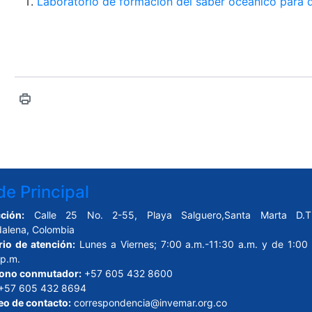
Laboratorio de formación del saber oceánico para 
e Principal
ción:
Calle 25 No. 2-55, Playa Salguero,Santa Marta D.T.
alena, Colombia
rio de atención:
Lunes a Viernes; 7:00 a.m.-11:30 a.m. y de 1:00 
 p.m.
fono conmutador:
+57 605 432 8600
+57 605 432 8694
eo de contacto:
correspondencia@invemar.org.co