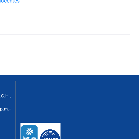
docentes
C.H.,
p.m.-