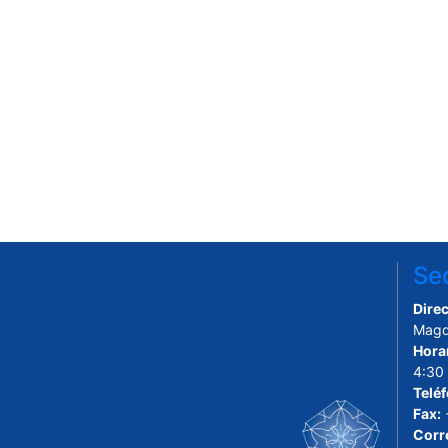
Sed
Direc
Magd
Hora
4:30
Telé
Fax:
Corr