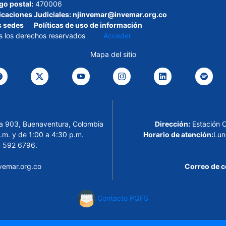
go postal:
470006
icaciones Judiciales:
njinvemar@invemar.org.co
s sedes
Políticas de uso de información
s los derechos reservados
Acceder
Mapa del sitio
cina 903, Buenaventura, Colombia
Dirección:
Estación 
.m. y de 1:00 a 4:30 p.m.
Horario de atención:
Lun
 592 6796.
emar.org.co
Correo de c
Contacto PQFS