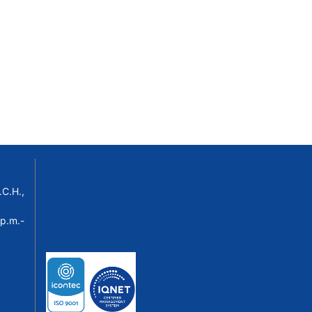
C.H.,
p.m.-