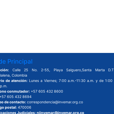
e Principal
ción:
Calle 25 No. 2-55, Playa Salguero,Santa Marta D.T.
alena, Colombia
rio de atención:
Lunes a Viernes; 7:00 a.m.-11:30 a.m. y de 1:00 
 p.m.
fono conmutador:
+57 605 432 8600
+57 605 432 8694
eo de contacto:
correspondencia@invemar.org.co
go postal:
470006
icaciones Judiciales:
njinvemar@invemar.org.co