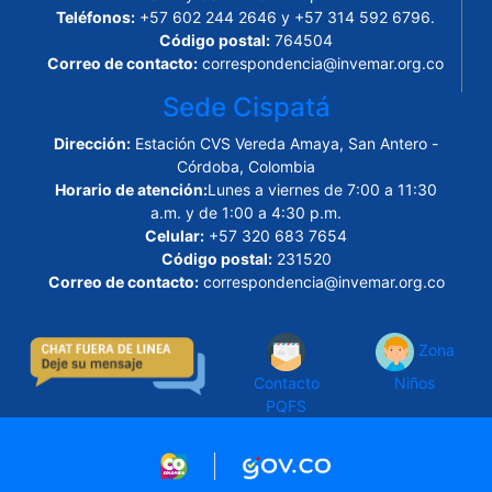
Teléfonos:
+57 602 244 2646 y +57 314 592 6796.
Código postal:
764504
Correo de contacto:
correspondencia@invemar.org.co
Sede Cispatá
Dirección:
Estación CVS Vereda Amaya, San Antero -
Córdoba, Colombia
Horario de atención:
Lunes a viernes de 7:00 a 11:30
a.m. y de 1:00 a 4:30 p.m.
Celular:
+57 320 683 7654
Código postal:
231520
Correo de contacto:
correspondencia@invemar.org.co
Zona
Contacto
Niños
PQFS
Logo marca Colombia
Logo Gobierno de Col